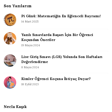
e
Son Yazılarım
F
Pi Günü: Matematiğin En Eğlenceli Bayramı!
o
14 Mart 2025
o
t
Yazılı Sınavlarda Başarı İçin Bir Öğrenci
e
Koçundan Öneriler
r
19 Mayıs 2024
Lise Giriş Sınavı (LGS) Yolunda Son Haftaları
Değerlendirme
8 Mayıs 2024
Kimler Öğrenci Koçuna İhtiyaç Duyar?
18 Eylül 2023
Necla Kaşık